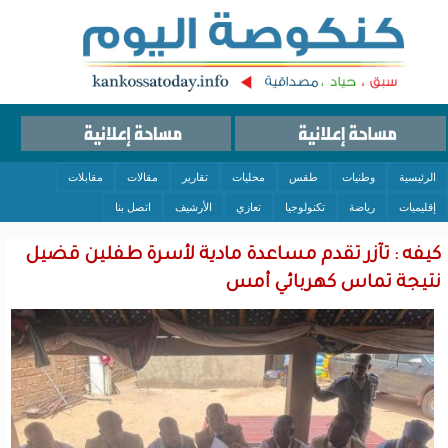
الرئيسية
وطنيات
طقس
محليات
تقارير
مقالات
مقابلات
إقليميات
رياضة
تكنولوجيا
تعازي
الأرشيف
اتصل بنا
كيفه : تآزر تقدم مساعدة مادية لأسرة طفلين قضيل
نتيجة تماس كهربائي أمس