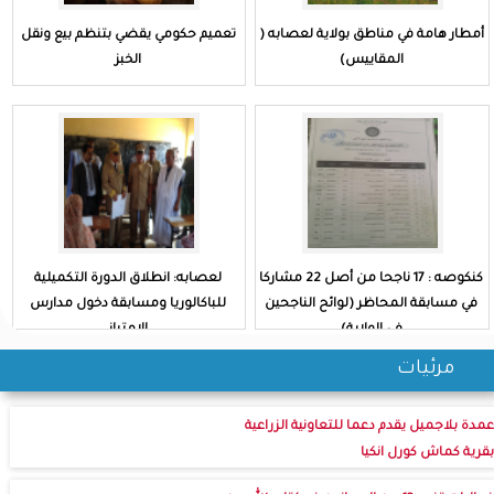
أمطار هامة في مناطق بولاية لعصابه (
تعميم حكومي يقضي بتنظم بيع ونقل
المقاييس)
الخبز
كنكوصه : 17 ناجحا من أصل 22 مشاركا
لعصابه: انطلاق الدورة التكميلية
في مسابقة المحاظر (لوائح الناجحين
للباكالوريا ومسابقة دخول مدارس
في الولاية)
الامتياز
مرئيات
عمدة بلاجميل يقدم دعما للتعاونية الزراعية
بقرية كماش كورل انكيا