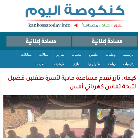
الرئيسية
وطنيات
طقس
محليات
تقارير
مقالات
مقابلات
إقليميات
رياضة
تكنولوجيا
تعازي
الأرشيف
اتصل بنا
كيفه : تآزر تقدم مساعدة مادية لأسرة طفلين قضيل
نتيجة تماس كهربائي أمس