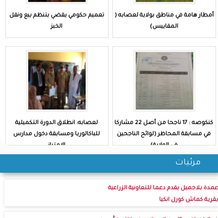
أمطار هامة في مناطق بولاية لعصابه (
تعميم حكومي يقضي بتنظم بيع ونقل
المقاييس)
الخبز
كنكوصه : 17 ناجحا من أصل 22 مشاركا
لعصابه: انطلاق الدورة التكميلية
في مسابقة المحاظر (لوائح الناجحين
للباكالوريا ومسابقة دخول مدارس
في الولاية)
الامتياز
مرئيات
عمدة بلاجميل يقدم دعما للتعاونية الزراعية
بقرية كماش كورل انكيا