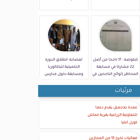
كنكوصه : 17 ناجحا من أصل
لعصابه: انطلاق الدورة
22 مشاركا في مسابقة
التكميلية للباكالوريا
المحاظر (لوائح الناجحين في
ومسابقة دخول مدارس
الولاية)
الامتياز
مرئيات
عمدة بلاجميل يقدم دعما
للتعاونية الزراعية بقرية كماش
كورل انكيا
فعاليات تخرج 13 من المجازين