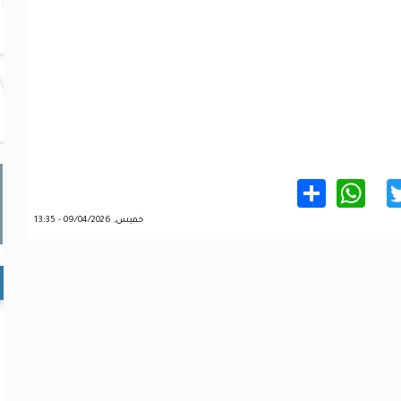
WhatsApp
Share
Twitter
Facebo
خميس, 09/04/2026 - 13:35